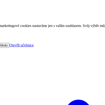
arketingové cookies nastavíme jen s vaším souhlasem. Svůj výběr můž
Otevřít učebnice
 školu