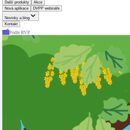
Další produkty
Akce
Nová aplikace
DVPP webináře
Novinky a blog
Kontakt
Podle RVP