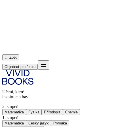
← Zpět
Objednat pro školu
Učení, které
inspiruje a baví.
2. stupeň
Matematika
Fyzika
Přírodopis
Chemie
1. stupeň
Matematika
Český jazyk
Prvouka