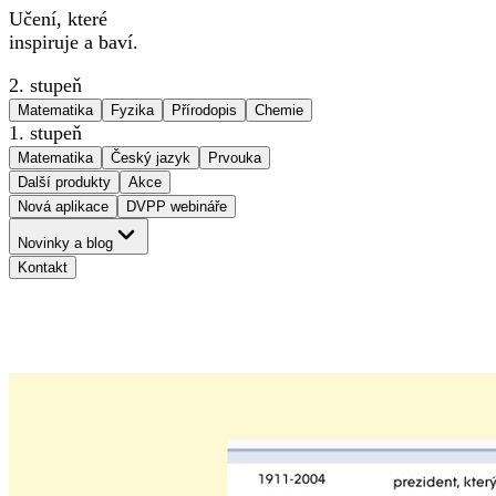
Učení, které
inspiruje a baví.
2. stupeň
Matematika
Fyzika
Přírodopis
Chemie
1. stupeň
Matematika
Český jazyk
Prvouka
Další produkty
Akce
Nová aplikace
DVPP webináře
Novinky a blog
Kontakt