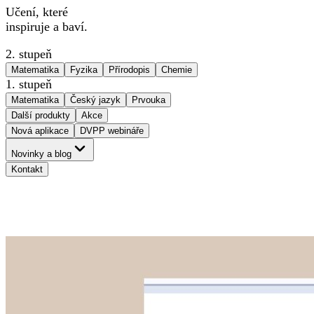
Učení, které
inspiruje a baví.
2. stupeň
Matematika
Fyzika
Přírodopis
Chemie
1. stupeň
Matematika
Český jazyk
Prvouka
Další produkty
Akce
Nová aplikace
DVPP webináře
Novinky a blog
Kontakt