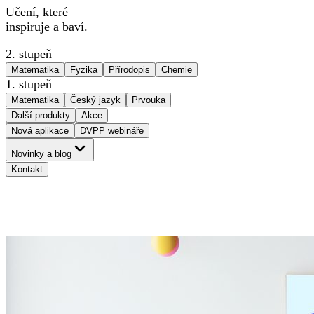
Učení, které
inspiruje a baví.
2. stupeň
Matematika
Fyzika
Přírodopis
Chemie
1. stupeň
Matematika
Český jazyk
Prvouka
Další produkty
Akce
Nová aplikace
DVPP webináře
Novinky a blog
Kontakt