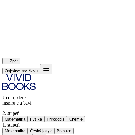
← Zpět
Objednat pro školu
Učení, které
inspiruje a baví.
2. stupeň
Matematika
Fyzika
Přírodopis
Chemie
1. stupeň
Matematika
Český jazyk
Prvouka