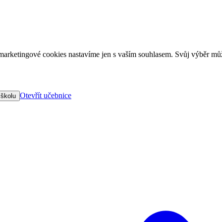
arketingové cookies nastavíme jen s vaším souhlasem. Svůj výběr můž
Otevřít učebnice
 školu