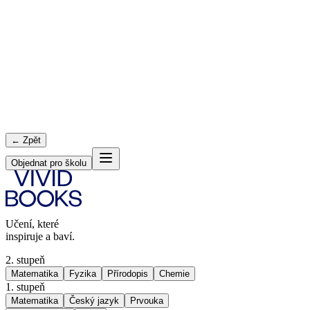
← Zpět
Objednat pro školu
Učení, které
inspiruje a baví.
2. stupeň
Matematika
Fyzika
Přírodopis
Chemie
1. stupeň
Matematika
Český jazyk
Prvouka