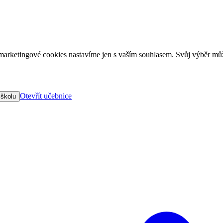
arketingové cookies nastavíme jen s vaším souhlasem. Svůj výběr můž
Otevřít učebnice
 školu