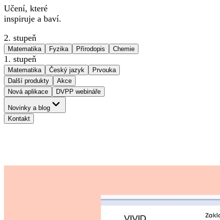
Učení, které
inspiruje a baví.
2. stupeň
Matematika
Fyzika
Přírodopis
Chemie
1. stupeň
Matematika
Český jazyk
Prvouka
Další produkty
Akce
Nová aplikace
DVPP webináře
Novinky a blog
Kontakt