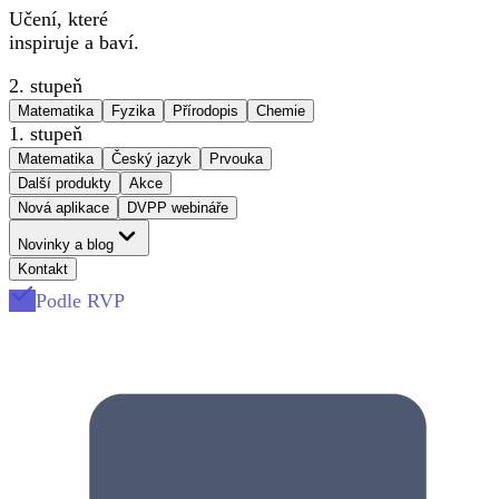
Učení, které
inspiruje a baví.
2. stupeň
Matematika
Fyzika
Přírodopis
Chemie
1. stupeň
Matematika
Český jazyk
Prvouka
Další produkty
Akce
Nová aplikace
DVPP webináře
Novinky a blog
Kontakt
Podle RVP