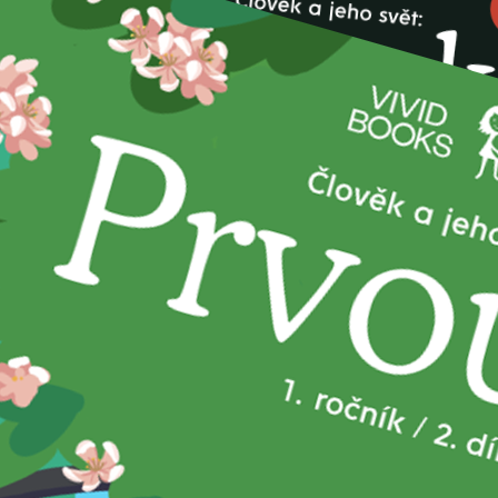
Tento titul si můžete pořídit ve zvýhodněném
balíčku:
Balíček prvňáčka
: 11 titulů
651,00 Kč
599,00 Kč
cena balíčku
Přidat do objednávky
Více o akci