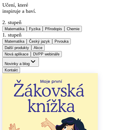
Učení, které
inspiruje a baví.
2. stupeň
Matematika
Fyzika
Přírodopis
Chemie
1. stupeň
Matematika
Český jazyk
Prvouka
Další produkty
Akce
Nová aplikace
DVPP webináře
Novinky a blog
Kontakt