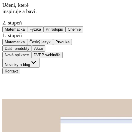
Učení, které
inspiruje a baví.
2. stupeň
Matematika
Fyzika
Přírodopis
Chemie
1. stupeň
Matematika
Český jazyk
Prvouka
Další produkty
Akce
Nová aplikace
DVPP webináře
Novinky a blog
Kontakt