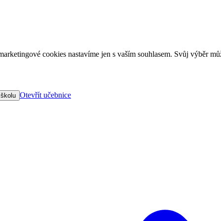
arketingové cookies nastavíme jen s vaším souhlasem. Svůj výběr můž
Otevřít učebnice
 školu