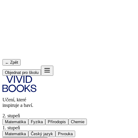
← Zpět
Objednat pro školu
Učení, které
inspiruje a baví.
2. stupeň
Matematika
Fyzika
Přírodopis
Chemie
1. stupeň
Matematika
Český jazyk
Prvouka