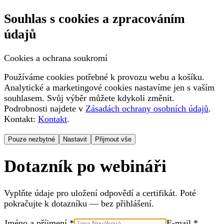
Souhlas s cookies a zpracováním
údajů
Cookies a ochrana soukromí
Používáme cookies potřebné k provozu webu a košíku.
Analytické a marketingové cookies nastavíme jen s vaším
souhlasem. Svůj výběr můžete kdykoli změnit.
Podrobnosti najdete v
Zásadách ochrany osobních údajů
.
Kontakt:
Kontakt
.
Pouze nezbytné
Nastavit
Přijmout vše
Dotazník po webináři
Vyplňte údaje pro uložení odpovědí a certifikát. Poté
pokračujte k dotazníku — bez přihlášení.
Jméno a příjmení *
E-mail *