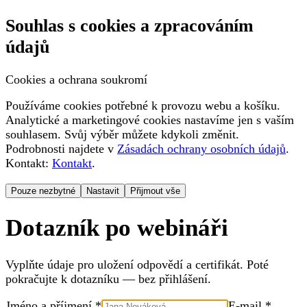
Souhlas s cookies a zpracováním
údajů
Cookies a ochrana soukromí
Používáme cookies potřebné k provozu webu a košíku.
Analytické a marketingové cookies nastavíme jen s vaším
souhlasem. Svůj výběr můžete kdykoli změnit.
Podrobnosti najdete v
Zásadách ochrany osobních údajů
.
Kontakt:
Kontakt
.
Pouze nezbytné
Nastavit
Přijmout vše
Dotazník po webináři
Vyplňte údaje pro uložení odpovědí a certifikát. Poté
pokračujte k dotazníku — bez přihlášení.
Jméno a příjmení *
E-mail *