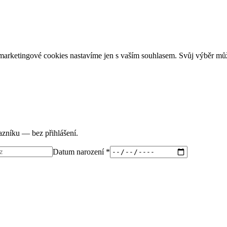
arketingové cookies nastavíme jen s vaším souhlasem. Svůj výběr můž
tazníku — bez přihlášení.
Datum narození *