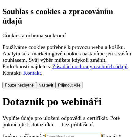
Souhlas s cookies a zpracováním
údajů
Cookies a ochrana soukromí
Používáme cookies potřebné k provozu webu a košíku.
Analytické a marketingové cookies nastavíme jen s vaším
souhlasem. Svůj výběr můžete kdykoli změnit.
Podrobnosti najdete v
Zásadách ochrany osobních údajů
.
Kontakt:
Kontakt
.
Pouze nezbytné
Nastavit
Přijmout vše
Dotazník po webináři
Vyplňte údaje pro uložení odpovědí a certifikát. Poté
pokračujte k dotazníku — bez přihlášení.
Jméno a příjmení *
E-mail *