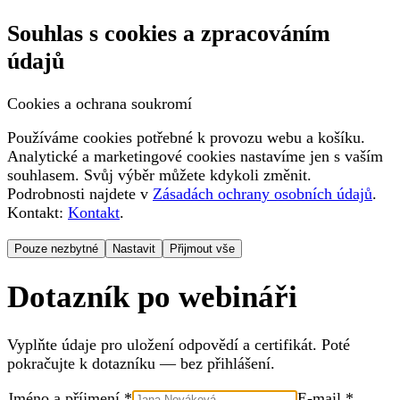
Souhlas s cookies a zpracováním
údajů
Cookies a ochrana soukromí
Používáme cookies potřebné k provozu webu a košíku.
Analytické a marketingové cookies nastavíme jen s vaším
souhlasem. Svůj výběr můžete kdykoli změnit.
Podrobnosti najdete v
Zásadách ochrany osobních údajů
.
Kontakt:
Kontakt
.
Pouze nezbytné
Nastavit
Přijmout vše
Dotazník po webináři
Vyplňte údaje pro uložení odpovědí a certifikát. Poté
pokračujte k dotazníku — bez přihlášení.
Jméno a příjmení *
E-mail *