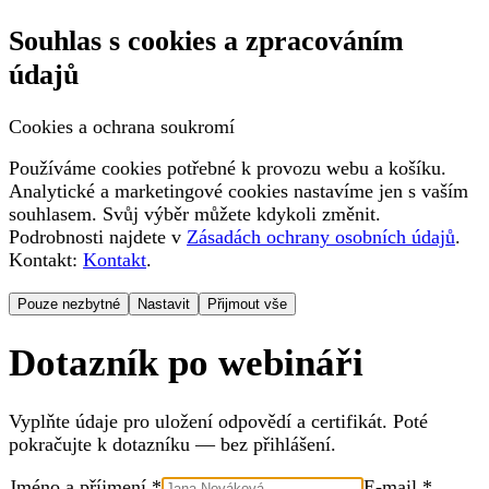
Souhlas s cookies a zpracováním
údajů
Cookies a ochrana soukromí
Používáme cookies potřebné k provozu webu a košíku.
Analytické a marketingové cookies nastavíme jen s vaším
souhlasem. Svůj výběr můžete kdykoli změnit.
Podrobnosti najdete v
Zásadách ochrany osobních údajů
.
Kontakt:
Kontakt
.
Pouze nezbytné
Nastavit
Přijmout vše
Dotazník po webináři
Vyplňte údaje pro uložení odpovědí a certifikát. Poté
pokračujte k dotazníku — bez přihlášení.
Jméno a příjmení *
E-mail *