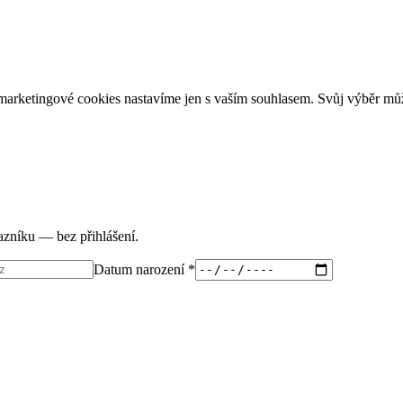
arketingové cookies nastavíme jen s vaším souhlasem. Svůj výběr můž
tazníku — bez přihlášení.
Datum narození *