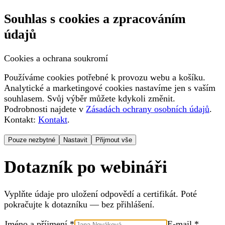
Souhlas s cookies a zpracováním
údajů
Cookies a ochrana soukromí
Používáme cookies potřebné k provozu webu a košíku.
Analytické a marketingové cookies nastavíme jen s vaším
souhlasem. Svůj výběr můžete kdykoli změnit.
Podrobnosti najdete v
Zásadách ochrany osobních údajů
.
Kontakt:
Kontakt
.
Pouze nezbytné
Nastavit
Přijmout vše
Dotazník po webináři
Vyplňte údaje pro uložení odpovědí a certifikát. Poté
pokračujte k dotazníku — bez přihlášení.
Jméno a příjmení *
E-mail *