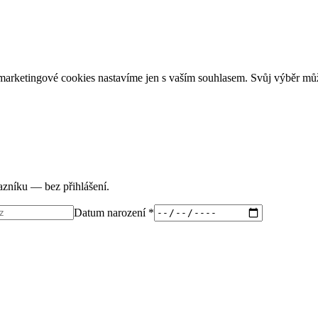
arketingové cookies nastavíme jen s vaším souhlasem. Svůj výběr můž
tazníku — bez přihlášení.
Datum narození *