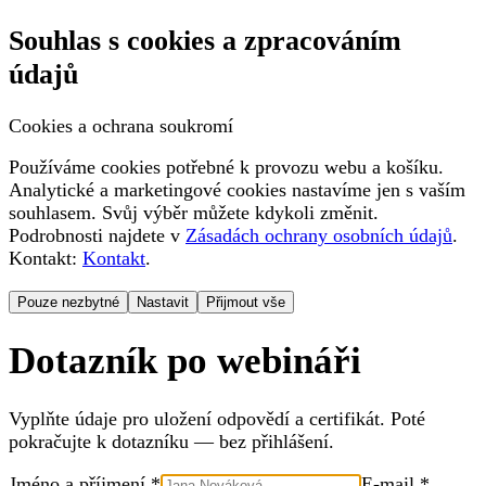
Souhlas s cookies a zpracováním
údajů
Cookies a ochrana soukromí
Používáme cookies potřebné k provozu webu a košíku.
Analytické a marketingové cookies nastavíme jen s vaším
souhlasem. Svůj výběr můžete kdykoli změnit.
Podrobnosti najdete v
Zásadách ochrany osobních údajů
.
Kontakt:
Kontakt
.
Pouze nezbytné
Nastavit
Přijmout vše
Dotazník po webináři
Vyplňte údaje pro uložení odpovědí a certifikát. Poté
pokračujte k dotazníku — bez přihlášení.
Jméno a příjmení *
E-mail *