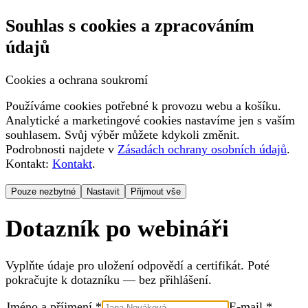
Souhlas s cookies a zpracováním
údajů
Cookies a ochrana soukromí
Používáme cookies potřebné k provozu webu a košíku.
Analytické a marketingové cookies nastavíme jen s vaším
souhlasem. Svůj výběr můžete kdykoli změnit.
Podrobnosti najdete v
Zásadách ochrany osobních údajů
.
Kontakt:
Kontakt
.
Pouze nezbytné
Nastavit
Přijmout vše
Dotazník po webináři
Vyplňte údaje pro uložení odpovědí a certifikát. Poté
pokračujte k dotazníku — bez přihlášení.
Jméno a příjmení *
E-mail *