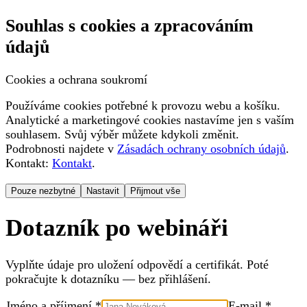
Souhlas s cookies a zpracováním
údajů
Cookies a ochrana soukromí
Používáme cookies potřebné k provozu webu a košíku.
Analytické a marketingové cookies nastavíme jen s vaším
souhlasem. Svůj výběr můžete kdykoli změnit.
Podrobnosti najdete v
Zásadách ochrany osobních údajů
.
Kontakt:
Kontakt
.
Pouze nezbytné
Nastavit
Přijmout vše
Dotazník po webináři
Vyplňte údaje pro uložení odpovědí a certifikát. Poté
pokračujte k dotazníku — bez přihlášení.
Jméno a příjmení *
E-mail *