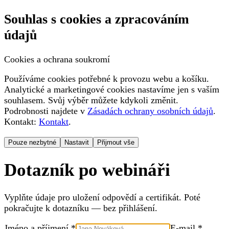
Souhlas s cookies a zpracováním
údajů
Cookies a ochrana soukromí
Používáme cookies potřebné k provozu webu a košíku.
Analytické a marketingové cookies nastavíme jen s vaším
souhlasem. Svůj výběr můžete kdykoli změnit.
Podrobnosti najdete v
Zásadách ochrany osobních údajů
.
Kontakt:
Kontakt
.
Pouze nezbytné
Nastavit
Přijmout vše
Dotazník po webináři
Vyplňte údaje pro uložení odpovědí a certifikát. Poté
pokračujte k dotazníku — bez přihlášení.
Jméno a příjmení *
E-mail *