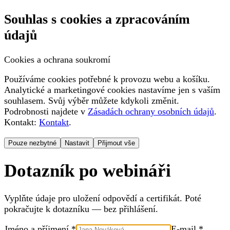
Souhlas s cookies a zpracováním
údajů
Cookies a ochrana soukromí
Používáme cookies potřebné k provozu webu a košíku.
Analytické a marketingové cookies nastavíme jen s vaším
souhlasem. Svůj výběr můžete kdykoli změnit.
Podrobnosti najdete v
Zásadách ochrany osobních údajů
.
Kontakt:
Kontakt
.
Pouze nezbytné
Nastavit
Přijmout vše
Dotazník po webináři
Vyplňte údaje pro uložení odpovědí a certifikát. Poté
pokračujte k dotazníku — bez přihlášení.
Jméno a příjmení *
E-mail *