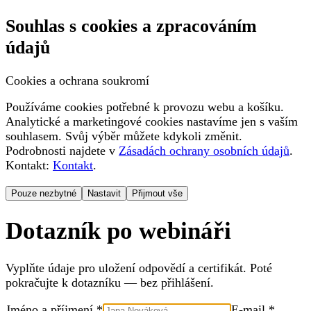
Souhlas s cookies a zpracováním
údajů
Cookies a ochrana soukromí
Používáme cookies potřebné k provozu webu a košíku.
Analytické a marketingové cookies nastavíme jen s vaším
souhlasem. Svůj výběr můžete kdykoli změnit.
Podrobnosti najdete v
Zásadách ochrany osobních údajů
.
Kontakt:
Kontakt
.
Pouze nezbytné
Nastavit
Přijmout vše
Dotazník po webináři
Vyplňte údaje pro uložení odpovědí a certifikát. Poté
pokračujte k dotazníku — bez přihlášení.
Jméno a příjmení *
E-mail *