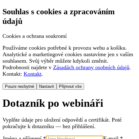
Souhlas s cookies a zpracováním
údajů
Cookies a ochrana soukromí
Používáme cookies potřebné k provozu webu a košíku.
Analytické a marketingové cookies nastavíme jen s vaším
souhlasem. Svůj výběr můžete kdykoli změnit.
Podrobnosti najdete v
Zásadách ochrany osobních údajů
.
Kontakt:
Kontakt
.
Pouze nezbytné
Nastavit
Přijmout vše
Dotazník po webináři
Vyplňte údaje pro uložení odpovědí a certifikát. Poté
pokračujte k dotazníku — bez přihlášení.
Jméno a příjmení *
E-mail *