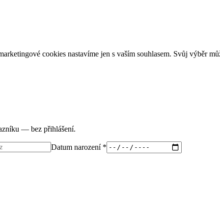
arketingové cookies nastavíme jen s vaším souhlasem. Svůj výběr můž
tazníku — bez přihlášení.
Datum narození *