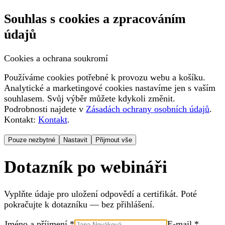
Souhlas s cookies a zpracováním
údajů
Cookies a ochrana soukromí
Používáme cookies potřebné k provozu webu a košíku.
Analytické a marketingové cookies nastavíme jen s vaším
souhlasem. Svůj výběr můžete kdykoli změnit.
Podrobnosti najdete v
Zásadách ochrany osobních údajů
.
Kontakt:
Kontakt
.
Pouze nezbytné
Nastavit
Přijmout vše
Dotazník po webináři
Vyplňte údaje pro uložení odpovědí a certifikát. Poté
pokračujte k dotazníku — bez přihlášení.
Jméno a příjmení *
E-mail *