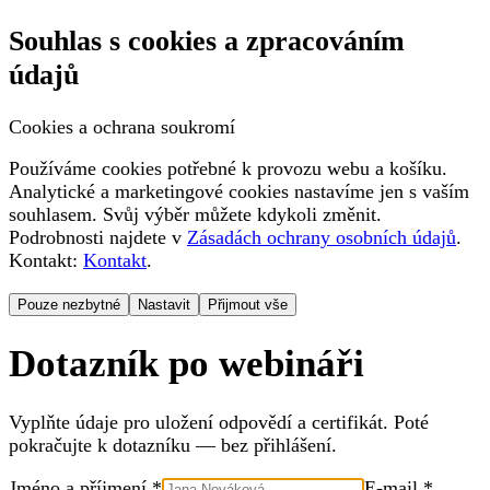
Souhlas s cookies a zpracováním
údajů
Cookies a ochrana soukromí
Používáme cookies potřebné k provozu webu a košíku.
Analytické a marketingové cookies nastavíme jen s vaším
souhlasem. Svůj výběr můžete kdykoli změnit.
Podrobnosti najdete v
Zásadách ochrany osobních údajů
.
Kontakt:
Kontakt
.
Pouze nezbytné
Nastavit
Přijmout vše
Dotazník po webináři
Vyplňte údaje pro uložení odpovědí a certifikát. Poté
pokračujte k dotazníku — bez přihlášení.
Jméno a příjmení *
E-mail *