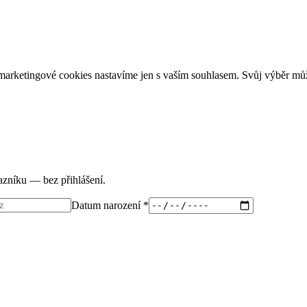
arketingové cookies nastavíme jen s vaším souhlasem. Svůj výběr můž
tazníku — bez přihlášení.
Datum narození *