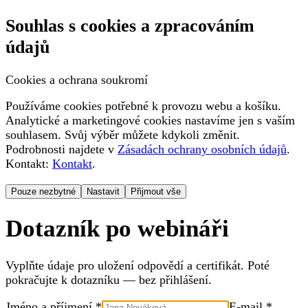
Souhlas s cookies a zpracováním
údajů
Cookies a ochrana soukromí
Používáme cookies potřebné k provozu webu a košíku.
Analytické a marketingové cookies nastavíme jen s vaším
souhlasem. Svůj výběr můžete kdykoli změnit.
Podrobnosti najdete v
Zásadách ochrany osobních údajů
.
Kontakt:
Kontakt
.
Pouze nezbytné
Nastavit
Přijmout vše
Dotazník po webináři
Vyplňte údaje pro uložení odpovědí a certifikát. Poté
pokračujte k dotazníku — bez přihlášení.
Jméno a příjmení *
E-mail *