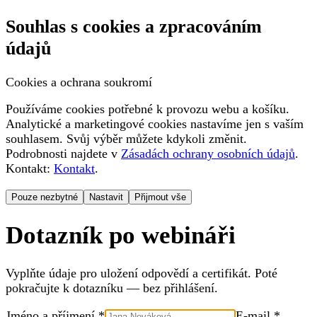
Souhlas s cookies a zpracováním
údajů
Cookies a ochrana soukromí
Používáme cookies potřebné k provozu webu a košíku.
Analytické a marketingové cookies nastavíme jen s vaším
souhlasem. Svůj výběr můžete kdykoli změnit.
Podrobnosti najdete v
Zásadách ochrany osobních údajů
.
Kontakt:
Kontakt
.
Pouze nezbytné
Nastavit
Přijmout vše
Dotazník po webináři
Vyplňte údaje pro uložení odpovědí a certifikát. Poté
pokračujte k dotazníku — bez přihlášení.
Jméno a příjmení *
E-mail *