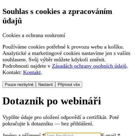
Souhlas s cookies a zpracováním
údajů
Cookies a ochrana soukromí
Používáme cookies potřebné k provozu webu a košíku.
Analytické a marketingové cookies nastavíme jen s vaším
souhlasem. Svůj výběr můžete kdykoli změnit.
Podrobnosti najdete v
Zásadách ochrany osobních údajů
.
Kontakt:
Kontakt
.
Pouze nezbytné
Nastavit
Přijmout vše
Dotazník po webináři
Vyplňte údaje pro uložení odpovědí a certifikát. Poté
pokračujte k dotazníku — bez přihlášení.
Jméno a příjmení *
E-mail *