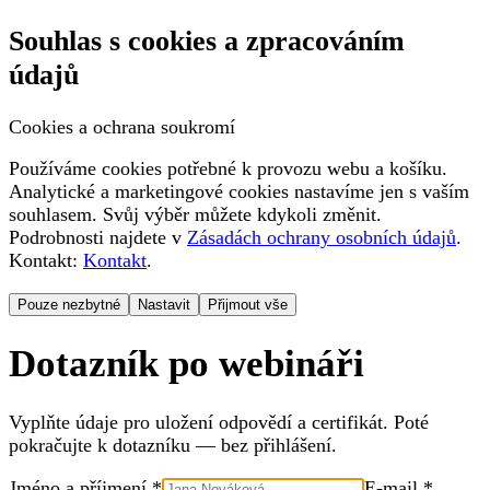
Souhlas s cookies a zpracováním
údajů
Cookies a ochrana soukromí
Používáme cookies potřebné k provozu webu a košíku.
Analytické a marketingové cookies nastavíme jen s vaším
souhlasem. Svůj výběr můžete kdykoli změnit.
Podrobnosti najdete v
Zásadách ochrany osobních údajů
.
Kontakt:
Kontakt
.
Pouze nezbytné
Nastavit
Přijmout vše
Dotazník po webináři
Vyplňte údaje pro uložení odpovědí a certifikát. Poté
pokračujte k dotazníku — bez přihlášení.
Jméno a příjmení *
E-mail *