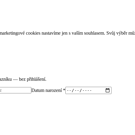
arketingové cookies nastavíme jen s vaším souhlasem. Svůj výběr můž
tazníku — bez přihlášení.
Datum narození *