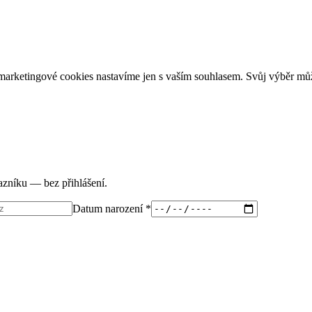
arketingové cookies nastavíme jen s vaším souhlasem. Svůj výběr můž
tazníku — bez přihlášení.
Datum narození *