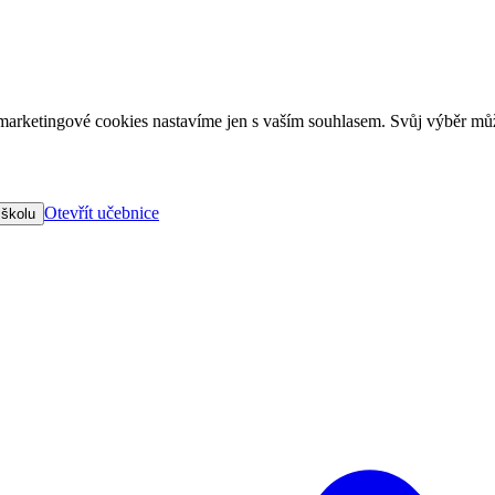
arketingové cookies nastavíme jen s vaším souhlasem. Svůj výběr můž
Otevřít učebnice
 školu