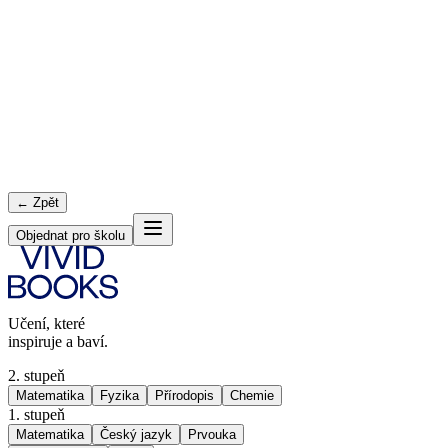
← Zpět
Objednat pro školu
Učení, které
inspiruje a baví.
2. stupeň
Matematika
Fyzika
Přírodopis
Chemie
1. stupeň
Matematika
Český jazyk
Prvouka