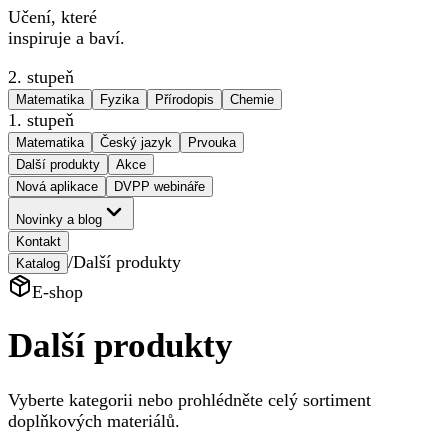
Učení, které
inspiruje a baví.
2. stupeň
Matematika
Fyzika
Přírodopis
Chemie
1. stupeň
Matematika
Český jazyk
Prvouka
Další produkty
Akce
Nová aplikace
DVPP webináře
Novinky a blog
Kontakt
/
Další produkty
Katalog
E-shop
Další produkty
Vyberte kategorii nebo prohlédněte celý sortiment
doplňkových materiálů.