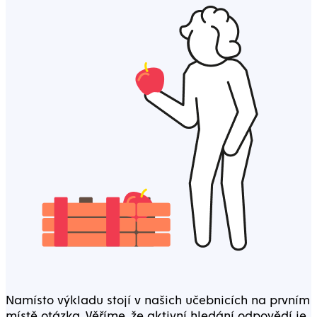
Namísto výkladu stojí v našich učebnicích na prvním
místě otázka. Věříme, že aktivní hledání odpovědí je