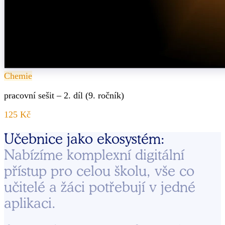
Chemie
pracovní sešit – 2. díl (9. ročník)
125 Kč
Učebnice jako ekosystém:
Nabízíme komplexní digitální
přístup pro celou školu, vše co
učitelé a žáci potřebují v jedné
aplikaci.