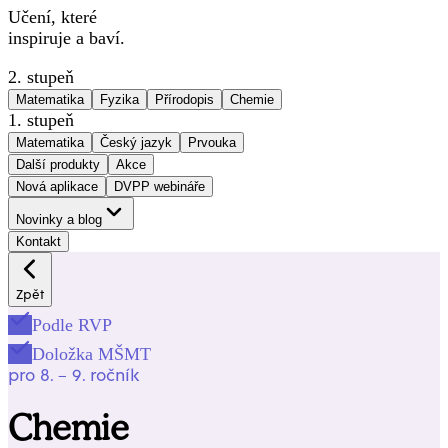
Učení, které
inspiruje a baví.
2. stupeň
Matematika
Fyzika
Přírodopis
Chemie
1. stupeň
Matematika
Český jazyk
Prvouka
Další produkty
Akce
Nová aplikace
DVPP webináře
Novinky a blog
Kontakt
Zpět
Podle RVP
Doložka MŠMT
pro 8. – 9. ročník
Chemie