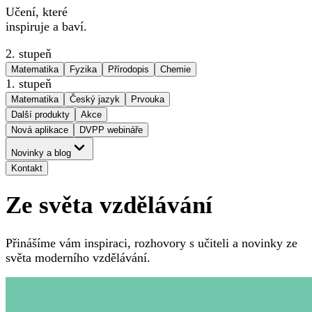
Učení, které
inspiruje a baví.
2. stupeň
Matematika
Fyzika
Přírodopis
Chemie
1. stupeň
Matematika
Český jazyk
Prvouka
Další produkty
Akce
Nová aplikace
DVPP webináře
Novinky a blog
Kontakt
Ze světa vzdělávání
Přinášíme vám inspiraci, rozhovory s učiteli a novinky ze
světa moderního vzdělávání.