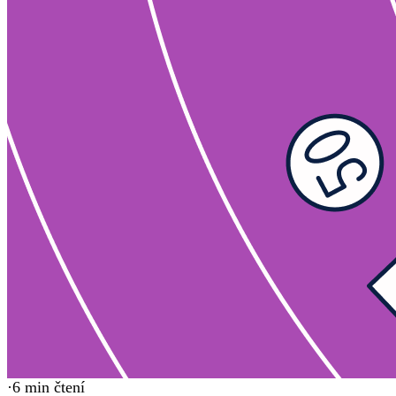
·
6
min čtení