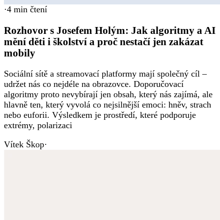
·
4
min čtení
Rozhovor s Josefem Holým: Jak algoritmy a AI
mění děti i školství a proč nestačí jen zakázat
mobily
Sociální sítě a streamovací platformy mají společný cíl –
udržet nás co nejdéle na obrazovce. Doporučovací
algoritmy proto nevybírají jen obsah, který nás zajímá, ale
hlavně ten, který vyvolá co nejsilnější emoci: hněv, strach
nebo euforii. Výsledkem je prostředí, které podporuje
extrémy, polarizaci
Vítek Škop
·