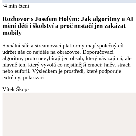
·
4
min čtení
Rozhovor s Josefem Holým: Jak algoritmy a AI
mění děti i školství a proč nestačí jen zakázat
mobily
Sociální sítě a streamovací platformy mají společný cíl –
udržet nás co nejdéle na obrazovce. Doporučovací
algoritmy proto nevybírají jen obsah, který nás zajímá, ale
hlavně ten, který vyvolá co nejsilnější emoci: hněv, strach
nebo euforii. Výsledkem je prostředí, které podporuje
extrémy, polarizaci
Vítek Škop
·