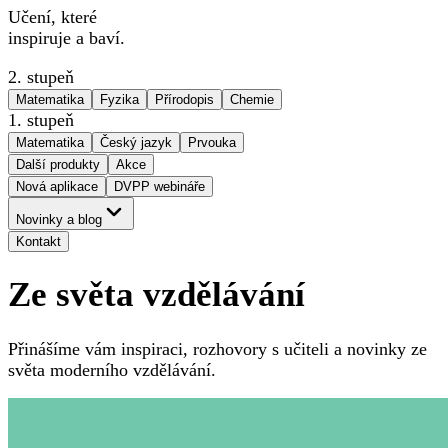
Učení, které
inspiruje a baví.
2. stupeň
Matematika
Fyzika
Přírodopis
Chemie
1. stupeň
Matematika
Český jazyk
Prvouka
Další produkty
Akce
Nová aplikace
DVPP webináře
Novinky a blog
Kontakt
Ze světa vzdělávání
Přinášíme vám inspiraci, rozhovory s učiteli a novinky ze
světa moderního vzdělávání.