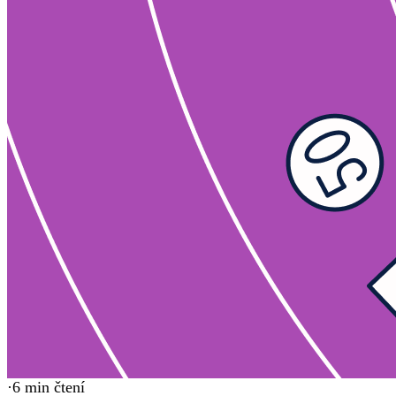
·
6
min čtení